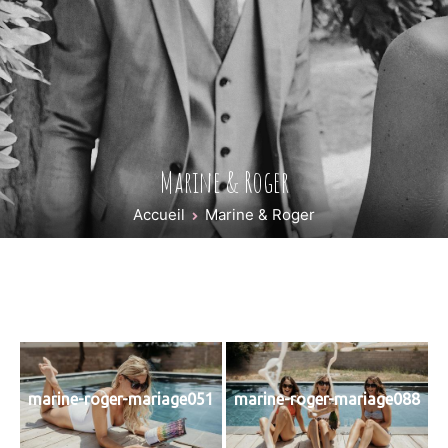
Marine & Roger
Accueil
Marine & Roger
marine-roger-mariage051
marine-roger-mariage088