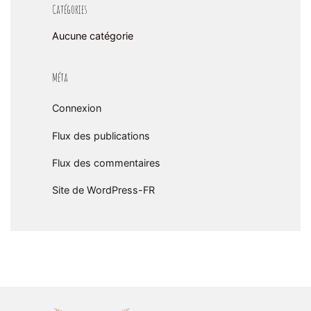
Catégories
Aucune catégorie
Méta
Connexion
Flux des publications
Flux des commentaires
Site de WordPress-FR