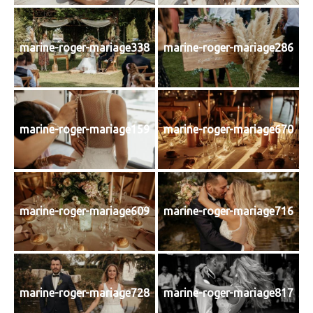
marine-roger-mariage338
marine-roger-mariage286
marine-roger-mariage159
marine-roger-mariage670
marine-roger-mariage609
marine-roger-mariage716
marine-roger-mariage728
marine-roger-mariage817