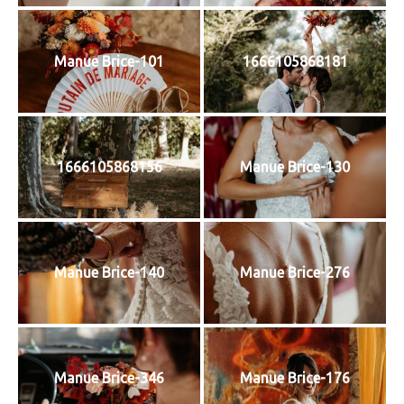
Manue Brice-101
1666105868181
1666105868156
Manue Brice-130
Manue Brice-140
Manue Brice-276
Manue Brice-346
Manue Brice-176