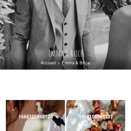
Emma & Brice
Accueil
Emma & Brice
1666105868124
1666105868237